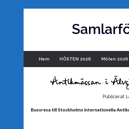
Hoppa
till
innehåll
Samlarf
Hem
HÖSTEN 2026
Möten 2026
Antikmässan i Älv
Publicerat
1
Bussresa till Stockholms internationella Antik