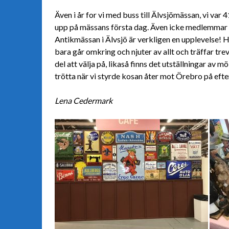
Även i år for vi med buss till Älvsjömässan, vi va
upp på mässans första dag. Även icke medlemmar var 
Antikmässan i Älvsjö är verkligen en upplevelse! H
bara går omkring och njuter av allt och träffar trev
del att välja på, likaså finns det utställningar av m
trötta när vi styrde kosan åter mot Örebro på eft
Lena Cedermark