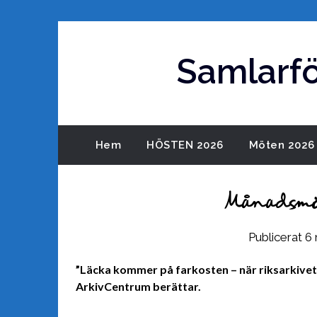
Hoppa
till
innehåll
Samlarf
Hem
HÖSTEN 2026
Möten 2026
Månadsmö
Publicerat
6 
”Läcka kommer på farkosten – när riksarkivet h
ArkivCentrum berättar.