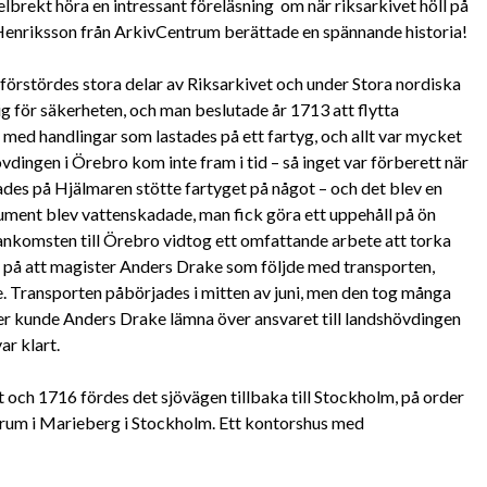
lbrekt höra en intressant föreläsning om när
riksarkivet höll på
Henriksson från ArkivCentrum berättade en spännande historia!
förstördes stora delar av Riksarkivet och under Stora nordiska
ig för säkerheten, och man beslutade år 1713 att flytta
med handlingar som lastades på ett fartyg, och allt var mycket
dingen i Örebro kom inte fram i tid – så inget var förberett när
des på Hjälmaren stötte fartyget på något – och det blev en
ument blev vattenskadade, man fick göra ett uppehåll på ön
 ankomsten till Örebro vidtog ett omfattande arbete att torka
ror på att magister Anders Drake som följde med transporten,
e. Transporten påbörjades i mitten av juni, men den tog många
er kunde Anders Drake lämna över ansvaret till landshövdingen
ar klart.
 och 1716 fördes det sjövägen tillbaka till Stockholm, på order
rgrum i Marieberg i Stockholm. Ett kontorshus med