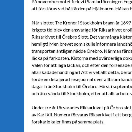
På novembermötet fick vi i Samlarföreningen Enge
att förstöras vid båtfärden på Hjälmaren. Håkan 
När slottet Tre Kronor i Stockholm brann år 1697 
krigets tid blev den ansvarige för Riksarkivet orol
Riksarkivet till Örebro Slott.
Det var många kistor 
hemligt! Men brevet som skulle informera landshöv
transporten äntligen nådde Örebro. När man färda
läcka på farkosten. Kistorna med ovärderliga dok
Valen för att laga läckan, och efter den försenade
alla skadade handlingar! Att vi vet allt detta, be
förde en detaljerad resejournal över allt som händ
dagar från Stockholm till Örebro. Först i septemb
och återvända till Stockholm, efter att allt arbete v
Under tre år förvarades Riksarkivet på Örbro slott
av Karl Xll. Numera förvaras Riksarkivet i ett be
forskarlokaler finns på samma plats.