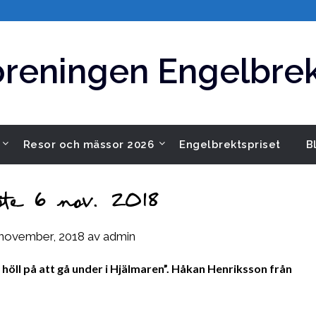
öreningen Engelbrek
Resor och mässor 2026
Engelbrektspriset
B
te 6 nov. 2018
november, 2018
av
admin
öll på att gå under i Hjälmaren”.
Håkan Henriksson från